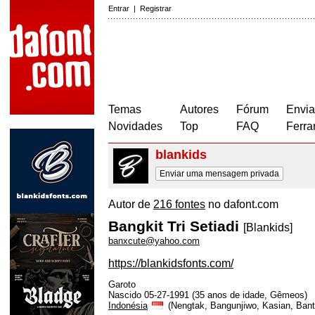
Entrar
|
Registrar
Temas
Autores
Fórum
Envia
Novidades
Top
FAQ
Ferra
blankids
Enviar uma mensagem privada
Autor de
216 fontes
no dafont.com
Bangkit Tri Setiadi
[Blankids]
banxcute@yahoo.com
https://blankidsfonts.com/
Garoto
Nascido 05-27-1991 (35 anos de idade, Gêmeos)
Indonésia
(Nengtak, Bangunjiwo, Kasian, Bant