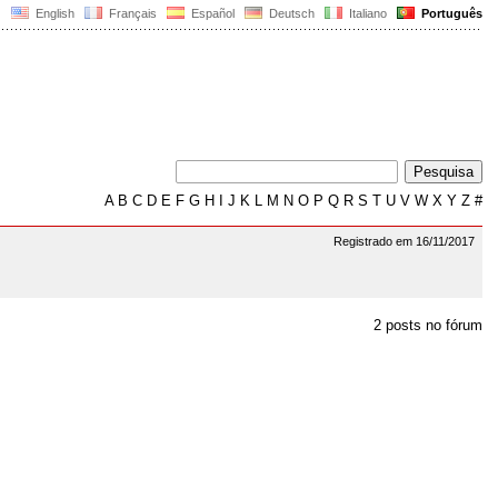
English
Français
Español
Deutsch
Italiano
Português
A
B
C
D
E
F
G
H
I
J
K
L
M
N
O
P
Q
R
S
T
U
V
W
X
Y
Z
#
Registrado em 16/11/2017
2 posts no fórum