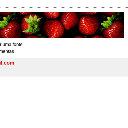
r uma fonte
mentas
il.com