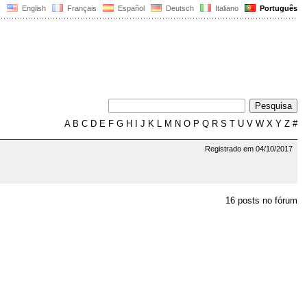
English
Français
Español
Deutsch
Italiano
Português
A
B
C
D
E
F
G
H
I
J
K
L
M
N
O
P
Q
R
S
T
U
V
W
X
Y
Z
#
Registrado em 04/10/2017
16 posts no fórum