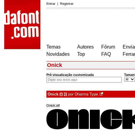
Entrar
|
Registrar
Temas
Autores
Fórum
Envia
Novidades
Top
FAQ
Ferra
Onick
Pré-visualização customizada
Taman
Onick
por
Dharma Type
à
€
Onick.otf