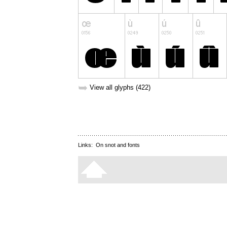
➥
View all glyphs (422)
Links:
On snot and fonts