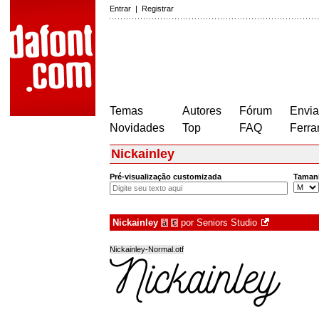
Entrar
|
Registrar
Temas
Autores
Fórum
Envia
Novidades
Top
FAQ
Ferra
Nickainley
Pré-visualização customizada
Taman
Nickainley
por
Seniors Studio
à
€
Nickainley-Normal.otf