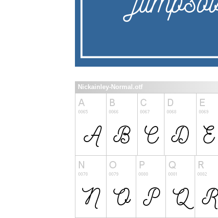
Nickainley-Normal.otf