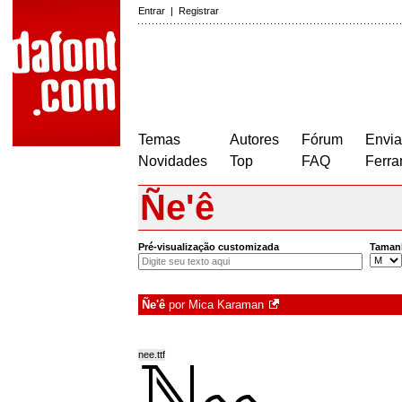
Entrar
|
Registrar
Temas
Autores
Fórum
Envia
Novidades
Top
FAQ
Ferra
Ñe'ê
Pré-visualização customizada
Taman
Ñe'ê
por
Mica Karaman
nee.ttf