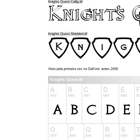
Knights Quest Callig.ttf
Knights Quest Shielded.ttf
Visto pela primeira vez no DaFont: antes 2005
Knights Quest.ttf