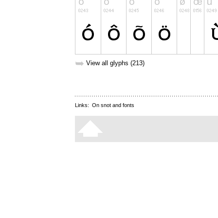
➥
View all glyphs (213)
Links:
On snot and fonts