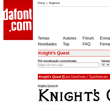
Entrar
|
Registrar
Temas
Autores
Fórum
Envia
Novidades
Top
FAQ
Ferra
Knight's Quest
Pré-visualização customizada
Taman
Knight's Quest
por
GemFonts / Typotheticals
à
Knights Quest.ttf