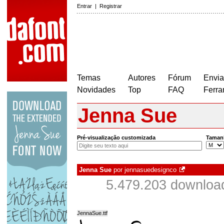
Entrar
|
Registrar
Temas
Autores
Fórum
Envia
Novidades
Top
FAQ
Ferra
Jenna Sue
Pré-visualização customizada
Taman
Jenna Sue
por
jennasuedesignco
5.479.203 downloa
JennaSue.ttf