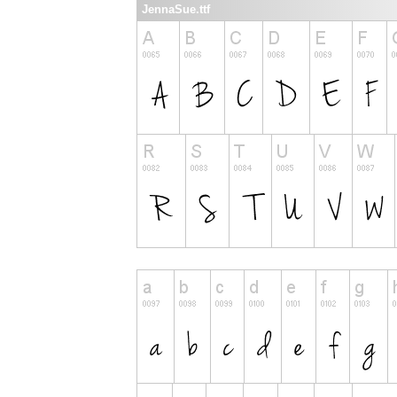
JennaSue.ttf