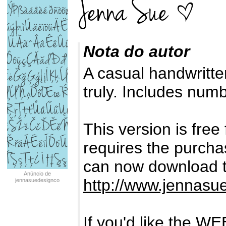
Nota do autor
A casual handwritte
truly. Includes num
This version is fr
requires the purcha
can now download t
Anúncio de
http://www.jennasu
jennasuedesignco
If you'd like the W