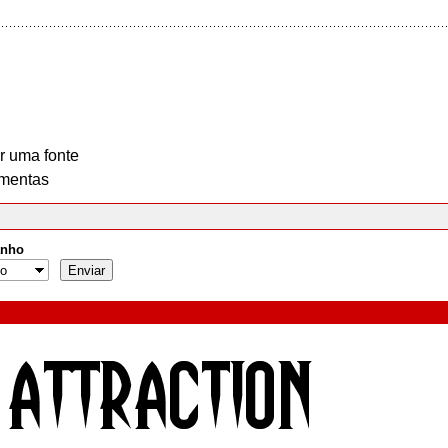
r uma fonte
mentas
nho