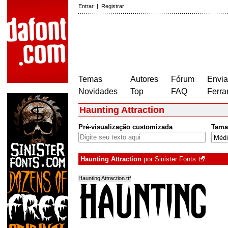
Entrar
|
Registrar
Temas
Autores
Fórum
Envia
Novidades
Top
FAQ
Ferra
Haunting Attraction
Pré-visualização customizada
Tama
Haunting Attraction
por
Sinister Fonts
Haunting Attraction.ttf