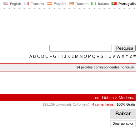
English
Français
Español
Deutsch
Italiano
Português
A
B
C
D
E
F
G
H
I
J
K
L
M
N
O
P
Q
R
S
T
U
V
W
X
Y
Z
#
14 pedidos correspondentes no fórum
em
Gótica
>
Moderna
195.109 downloads (14 ontem)
4 comentários
100% Grátis
Baixar
Doar ao autor