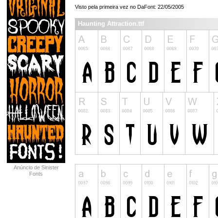
Visto pela primeira vez no DaFont: 22/05/2005
Haunting Attraction.ttf
Anúncio de Sinister
Fonts