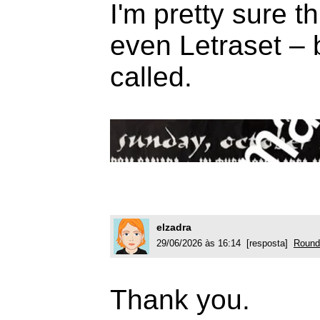
I'm pretty sure t
even Letraset – b
called.
elzadra
29/06/2026 às 16:14 [resposta]
Round
Thank you.