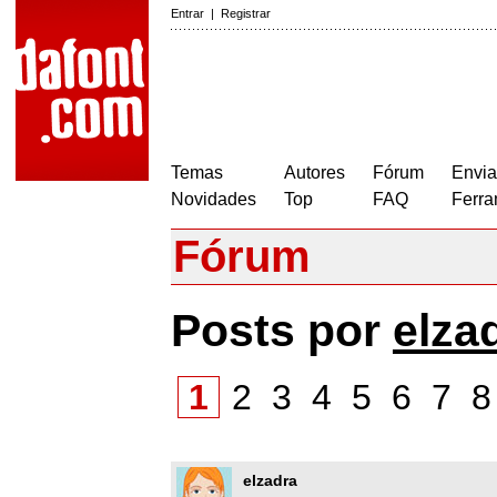
Entrar
|
Registrar
Temas
Autores
Fórum
Envia
Novidades
Top
FAQ
Ferra
Fórum
Posts por
elza
1
2
3
4
5
6
7
elzadra