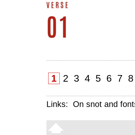
1
2
3
4
5
6
7
Links:
On snot and font