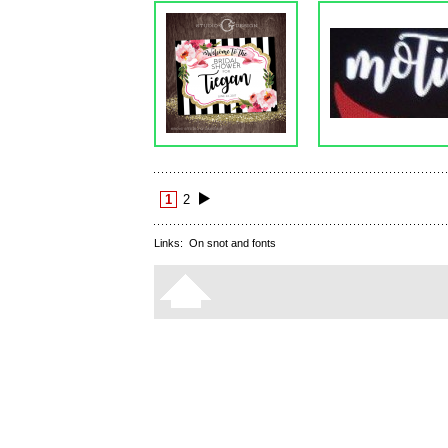
1
2
Links:
On snot and fonts