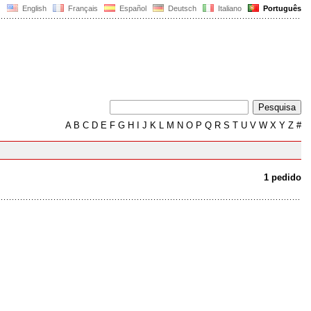
English
Français
Español
Deutsch
Italiano
Português
A
B
C
D
E
F
G
H
I
J
K
L
M
N
O
P
Q
R
S
T
U
V
W
X
Y
Z
#
1 pedido