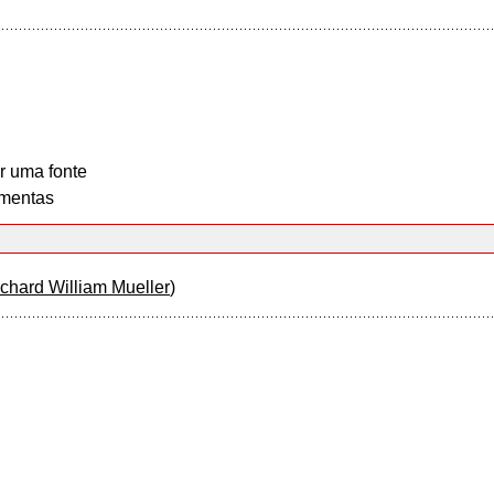
r uma fonte
mentas
chard William Mueller
)