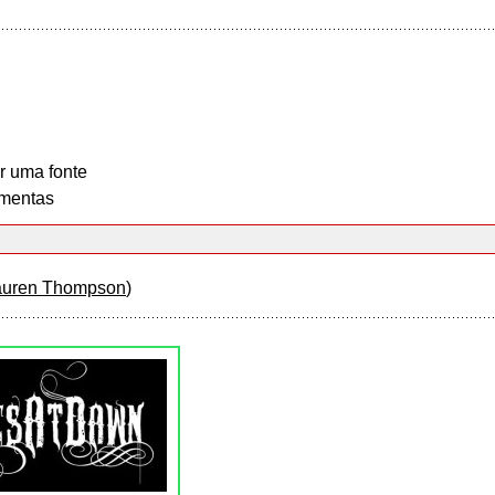
r uma fonte
mentas
auren Thompson
)