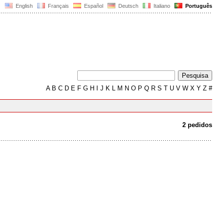
English
Français
Español
Deutsch
Italiano
Português
A
B
C
D
E
F
G
H
I
J
K
L
M
N
O
P
Q
R
S
T
U
V
W
X
Y
Z
#
2 pedidos