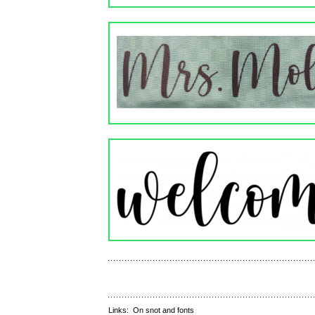
Links:
On snot and fonts