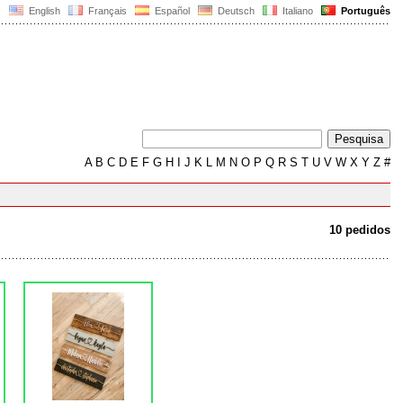
English
Français
Español
Deutsch
Italiano
Português
A
B
C
D
E
F
G
H
I
J
K
L
M
N
O
P
Q
R
S
T
U
V
W
X
Y
Z
#
10 pedidos