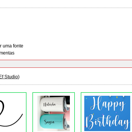
r uma fonte
mentas
Ef Studio
)