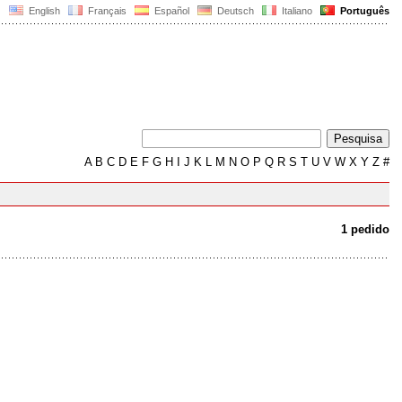
English
Français
Español
Deutsch
Italiano
Português
A
B
C
D
E
F
G
H
I
J
K
L
M
N
O
P
Q
R
S
T
U
V
W
X
Y
Z
#
1 pedido