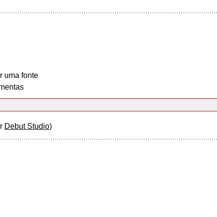
r uma fonte
mentas
or
Debut Studio
)