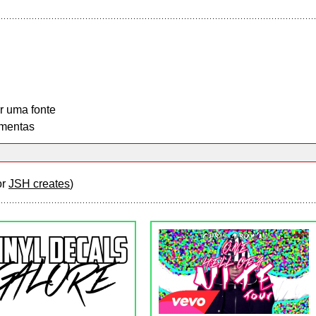
r uma fonte
mentas
or
JSH creates
)