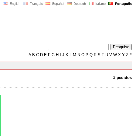
English
Français
Español
Deutsch
Italiano
Português
A
B
C
D
E
F
G
H
I
J
K
L
M
N
O
P
Q
R
S
T
U
V
W
X
Y
Z
#
3 pedidos