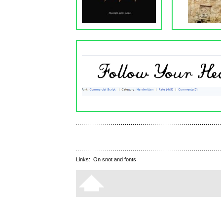
Links:
On snot and fonts