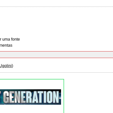
r uma fonte
mentas
Ugolini
)