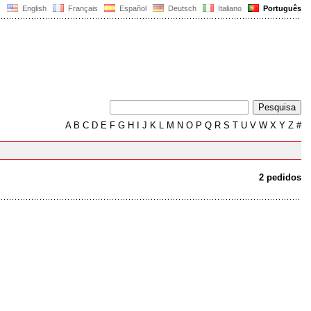
English
Français
Español
Deutsch
Italiano
Português
A
B
C
D
E
F
G
H
I
J
K
L
M
N
O
P
Q
R
S
T
U
V
W
X
Y
Z
#
2 pedidos