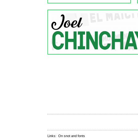
Links:
On snot and fonts