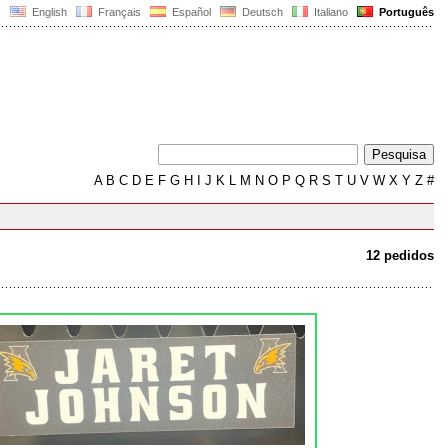
English
Français
Español
Deutsch
Italiano
Português
A
B
C
D
E
F
G
H
I
J
K
L
M
N
O
P
Q
R
S
T
U
V
W
X
Y
Z
#
12 pedidos