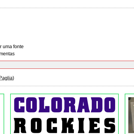
r uma fonte
mentas
Paglia
)