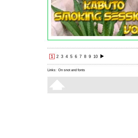
1
2
3
4
5
6
7
8
9
10
Links:
On snot and fonts