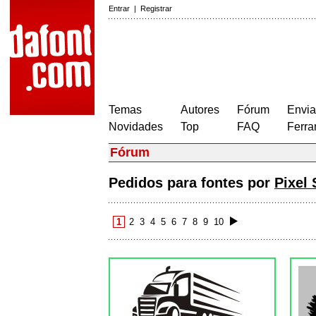
Entrar
|
Registrar
Temas
Autores
Fórum
Envia
Novidades
Top
FAQ
Ferra
Fórum
Pedidos para fontes por
Pixel
1
2
3
4
5
6
7
8
9
10