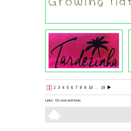
1
2
3
4
5
6
7
8
9
10
...
19
Links:
On snot and fonts