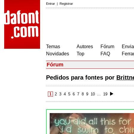
Entrar
|
Registrar
Temas
Autores
Fórum
Envia
Novidades
Top
FAQ
Ferra
Fórum
Pedidos para fontes por
Britt
1
2
3
4
5
6
7
8
9
10
...
19