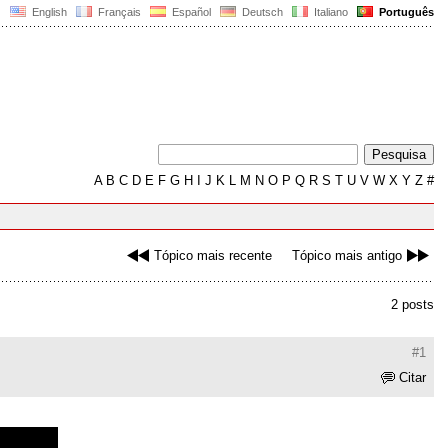
English
Français
Español
Deutsch
Italiano
Português
A
B
C
D
E
F
G
H
I
J
K
L
M
N
O
P
Q
R
S
T
U
V
W
X
Y
Z
#
Tópico mais recente
Tópico mais antigo
2 posts
#1
Citar