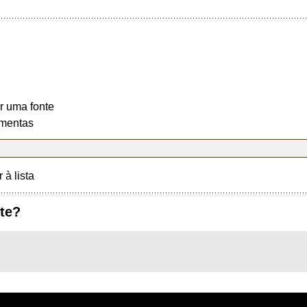
r uma fonte
mentas
r à lista
te?