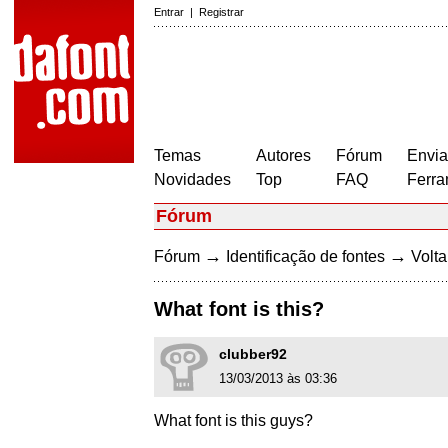
Entrar
|
Registrar
Temas
Autores
Fórum
Envia
Novidades
Top
FAQ
Ferra
Fórum
→
→
Fórum
Identificação de fontes
Volta
What font is this?
clubber92
13/03/2013 às 03:36
What font is this guys?