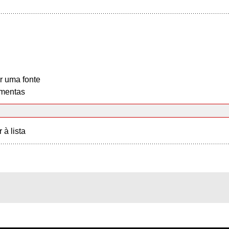
r uma fonte
mentas
r à lista