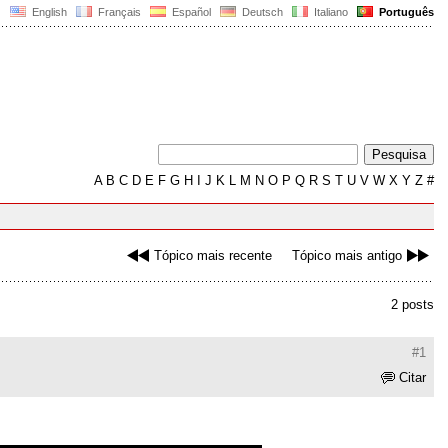
English
Français
Español
Deutsch
Italiano
Português
A
B
C
D
E
F
G
H
I
J
K
L
M
N
O
P
Q
R
S
T
U
V
W
X
Y
Z
#
Tópico mais recente
Tópico mais antigo
2 posts
#1
Citar