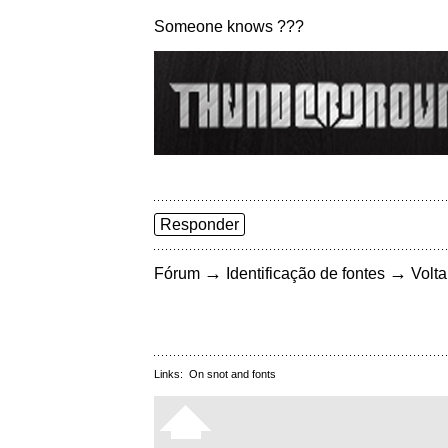
Someone knows ???
Responder
→
→
Fórum
Identificação de fontes
Volta
Links:
On snot and fonts