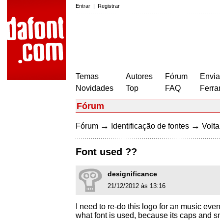
Entrar
|
Registrar
Temas
Autores
Fórum
Envia
Novidades
Top
FAQ
Ferra
Fórum
→
→
Fórum
Identificação de fontes
Volta
Font used ??
designificance
21/12/2012 às 13:16
I need to re-do this logo for an music event
what font is used, because its caps and sm