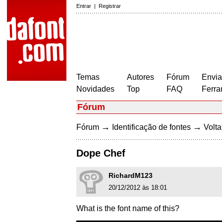
Entrar
|
Registrar
Temas
Autores
Fórum
Envia
Novidades
Top
FAQ
Ferra
Fórum
→
→
Fórum
Identificação de fontes
Volta
Dope Chef
RichardM123
20/12/2012 às 18:01
What is the font name of this?