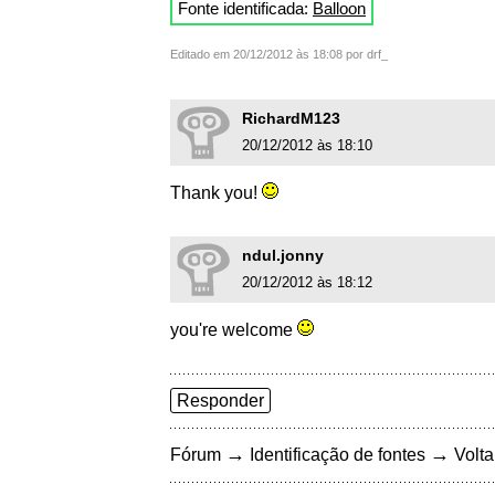
Fonte identificada:
Balloon
Editado em 20/12/2012 às 18:08 por drf_
RichardM123
20/12/2012 às 18:10
Thank you!
ndul.jonny
20/12/2012 às 18:12
you're welcome
Responder
→
→
Fórum
Identificação de fontes
Volta