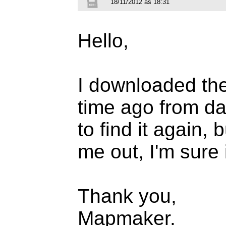
18/11/2012 às 18:31
Hello,
I downloaded th
time ago from daf
to find it again,
me out, I'm sure
Thank you,
Mapmaker.