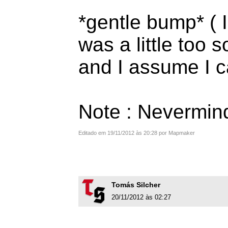
*gentle bump* ( I
was a little too 
and I assume I c
Note : Nevermind
Editado em 19/11/2012 às 20:28 por Mapmaker
Tomás Silcher
20/11/2012 às 02:27