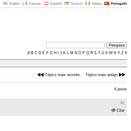
English
Français
Español
Deutsch
Italiano
Português
A
B
C
D
E
F
G
H
I
J
K
L
M
N
O
P
Q
R
S
T
U
V
W
X
Y
Z
#
Tópico mais recente
Tópico mais antigo
6 posts
#1
Citar