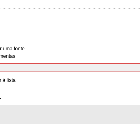
r uma fonte
mentas
r à lista
.