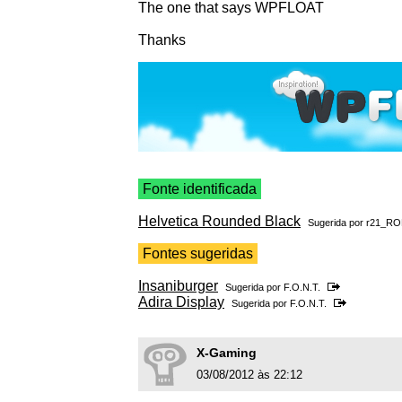
The one that says WPFLOAT
Thanks
Fonte identificada
Helvetica Rounded Black
Sugerida por
r21_R
Fontes sugeridas
Insaniburger
Sugerida por
F.O.N.T.
Adira Display
Sugerida por
F.O.N.T.
X-Gaming
03/08/2012 às 22:12