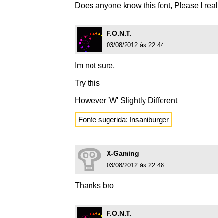
Does anyone know this font, Please I reall
F.O.N.T.
03/08/2012 às 22:44
Im not sure,
Try this
However 'W' Slightly Different
Fonte sugerida:
Insaniburger
X-Gaming
03/08/2012 às 22:48
Thanks bro
F.O.N.T.