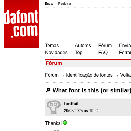
Entrar
|
Registrar
Temas
Autores
Fórum
Envia
Novidades
Top
FAQ
Ferra
Fórum
→
→
Fórum
Identificação de fontes
Volta
🔎 What font is this (or similar
fontfail
29/08/2025 às 19:24
Thanks!