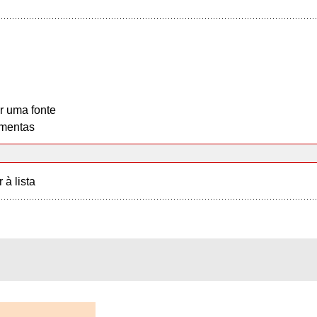
r uma fonte
mentas
r à lista