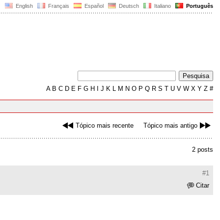
English
Français
Español
Deutsch
Italiano
Português
A
B
C
D
E
F
G
H
I
J
K
L
M
N
O
P
Q
R
S
T
U
V
W
X
Y
Z
#
Tópico mais recente
Tópico mais antigo
2 posts
#1
Citar