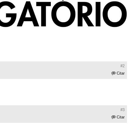
#2
Citar
#3
Citar