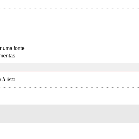
r uma fonte
mentas
r à lista