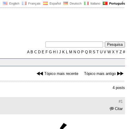
English
Français
Español
Deutsch
Italiano
Português
A
B
C
D
E
F
G
H
I
J
K
L
M
N
O
P
Q
R
S
T
U
V
W
X
Y
Z
#
Tópico mais recente
Tópico mais antigo
4 posts
#1
Citar