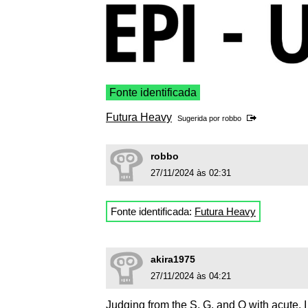
Fonte identificada
Futura Heavy
Sugerida por
robbo
robbo
27/11/2024 às 02:31
Fonte identificada:
Futura Heavy
akira1975
27/11/2024 às 04:21
Judging from the S, G, and O with acute, I