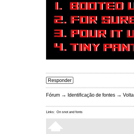
Responder
→
→
Fórum
Identificação de fontes
Volta
Links:
On snot and fonts