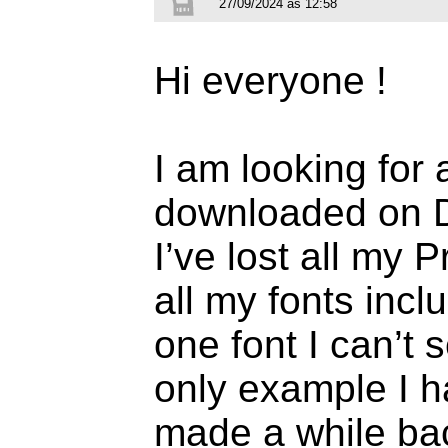
27/09/2024 às 12:58
Hi everyone !
I am looking for a
downloaded on D
I’ve lost all my 
all my fonts incl
one font I can’t
only example I hav
made a while bac