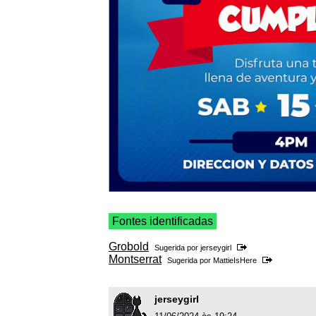
Fontes identificadas
Grobold
Sugerida por
jerseygirl
Montserrat
Sugerida por
MattieIsHere
jerseygirl