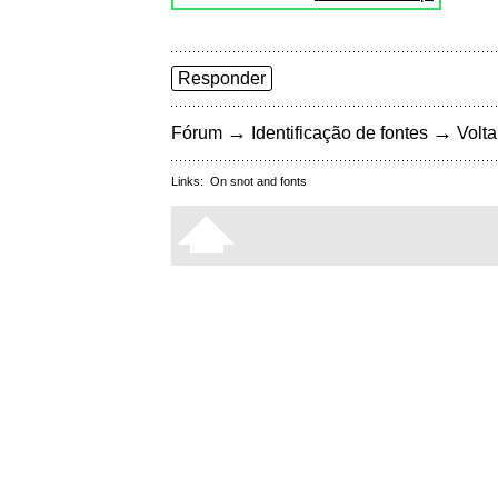
Responder
→
→
Fórum
Identificação de fontes
Volta
Links:
On snot and fonts