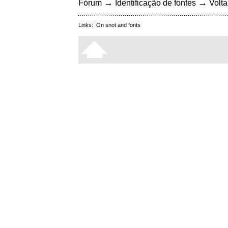
→
→
Fórum
Identificação de fontes
Volta
Links:
On snot and fonts