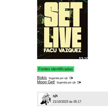
Fontes identificadas
Bokis
Sugerida por
sjh
Moon Get!
Sugerida por
sjh
sjh
21/10/2023 às 05:17