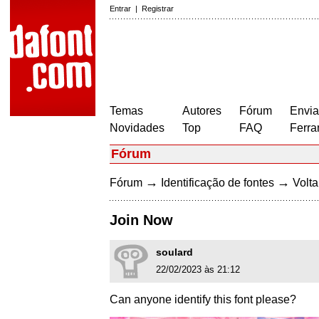
Entrar
|
Registrar
Temas
Autores
Fórum
Envia
Novidades
Top
FAQ
Ferra
Fórum
→
→
Fórum
Identificação de fontes
Volta
Join Now
soulard
22/02/2023 às 21:12
Can anyone identify this font please?