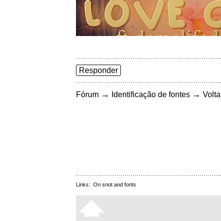
Responder
→
→
Fórum
Identificação de fontes
Volta
Links:
On snot and fonts