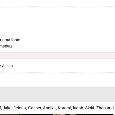
r uma fonte
mentas
r à lista
suf, Jake, Jelena, Casper, Annika, Karami,Judah, Akriti, Zhao a