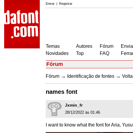
Entrar
|
Registrar
Temas
Autores
Fórum
Envia
Novidades
Top
FAQ
Ferra
Fórum
→
→
Fórum
Identificação de fontes
Volta
names font
Jxmin_fr
28/12/2022 às 01:46
I want to know what the font for Aria, Yu