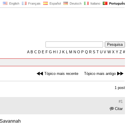
English
Français
Español
Deutsch
Italiano
Português
A
B
C
D
E
F
G
H
I
J
K
L
M
N
O
P
Q
R
S
T
U
V
W
X
Y
Z
#
Tópico mais recente
Tópico mais antigo
1 post
#1
Citar
nd Savannah