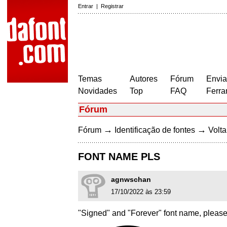
Entrar
|
Registrar
Temas
Autores
Fórum
Envia
Novidades
Top
FAQ
Ferra
Fórum
→
→
Fórum
Identificação de fontes
Volta
FONT NAME PLS
agnwschan
17/10/2022 às 23:59
"Signed" and "Forever" font name, pleas