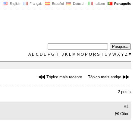
English
Français
Español
Deutsch
Italiano
Português
A
B
C
D
E
F
G
H
I
J
K
L
M
N
O
P
Q
R
S
T
U
V
W
X
Y
Z
#
Tópico mais recente
Tópico mais antigo
2 posts
#1
Citar