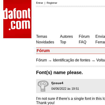
Entrar
|
Registrar
Temas
Autores
Fórum
Envia
Novidades
Top
FAQ
Ferra
Fórum
→
→
Fórum
Identificação de fontes
Volta
Font(s) name please.
fjosue4
04/06/2022 às 19:51
I'm not sure if there's a single font in thi
Thank you!