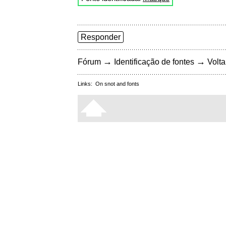
Responder
→
→
Fórum
Identificação de fontes
Volta
Links:
On snot and fonts