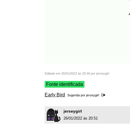
Editado em 26/01/2022 às 20:46 por jerseygirl
Fonte identificada
Early Bird
Sugerida por
jerseygirl
jerseygirl
26/01/2022 às 20:51