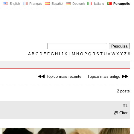
English
Français
Español
Deutsch
Italiano
Português
A
B
C
D
E
F
G
H
I
J
K
L
M
N
O
P
Q
R
S
T
U
V
W
X
Y
Z
#
Tópico mais recente
Tópico mais antigo
2 posts
#1
Citar