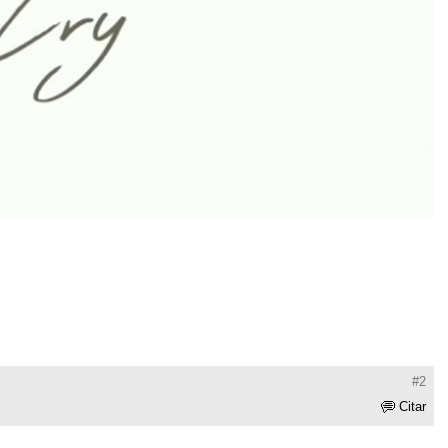
#2
Citar