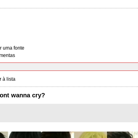
r uma fonte
mentas
r à lista
dont wanna cry?