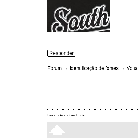
Responder
→
→
Fórum
Identificação de fontes
Volta
Links:
On snot and fonts