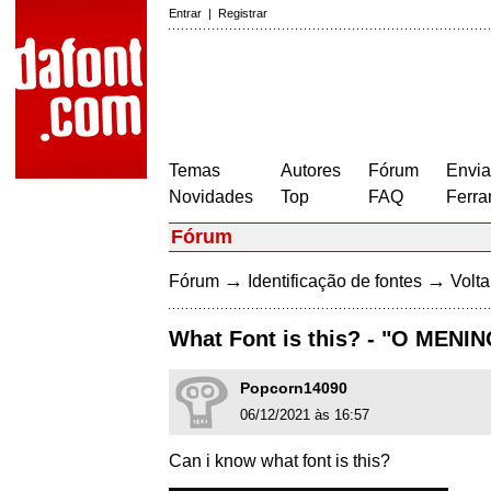
Entrar
|
Registrar
Temas
Autores
Fórum
Envia
Novidades
Top
FAQ
Ferra
Fórum
→
→
Fórum
Identificação de fontes
Volta
What Font is this? - "O MEN
Popcorn14090
06/12/2021 às 16:57
Can i know what font is this?