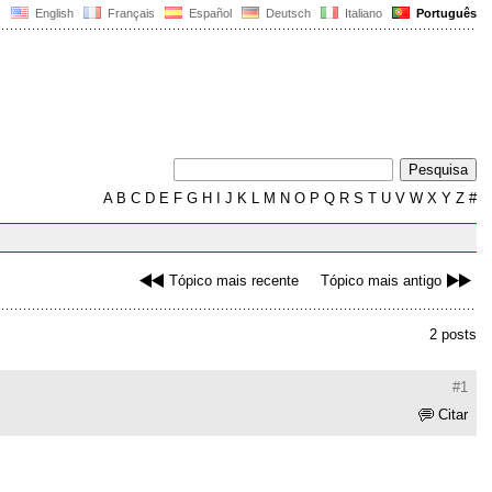
English
Français
Español
Deutsch
Italiano
Português
A
B
C
D
E
F
G
H
I
J
K
L
M
N
O
P
Q
R
S
T
U
V
W
X
Y
Z
#
Tópico mais recente
Tópico mais antigo
2 posts
#1
Citar