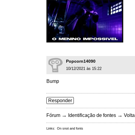
Popcorn14090
10/12/2021 às 15:22
Bump
Responder
→
→
Fórum
Identificação de fontes
Volta
Links:
On snot and fonts