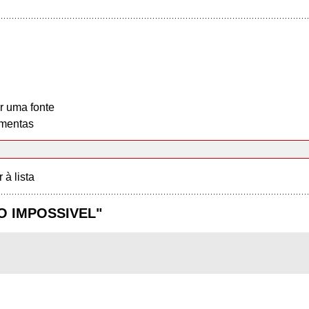
r uma fonte
mentas
r à lista
INO IMPOSSIVEL"