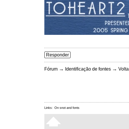
Responder
→
→
Fórum
Identificação de fontes
Volta
Links:
On snot and fonts