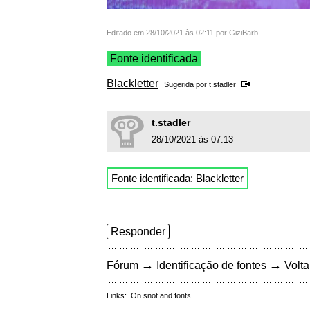
Editado em 28/10/2021 às 02:11 por GiziBarb
Fonte identificada
Blackletter
Sugerida por
t.stadler
t.stadler
28/10/2021 às 07:13
Fonte identificada:
Blackletter
Responder
→
→
Fórum
Identificação de fontes
Volta
Links:
On snot and fonts